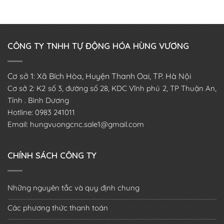
CÔNG TY TNHH TỰ ĐỘNG HÓA HÙNG VƯƠNG
Cơ sở 1: Xã Bích Hòa, Huyện Thanh Oai, TP. Hà Nội
Cơ sở 2: K2 số 3, đường số 28, KDC Vĩnh phú 2, TP Thuận An,
Tỉnh . Bình Dương
Hotline: 0983 241011
Email: hungvuongcnc.sale1@gmail.com
CHÍNH SÁCH CÔNG TY
Những nguyên tắc và quy định chung
Các phương thức thanh toán