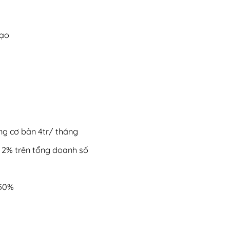
hạo
ơng cơ bản 4tr/ tháng
u 2% trên tổng doanh số
 50%