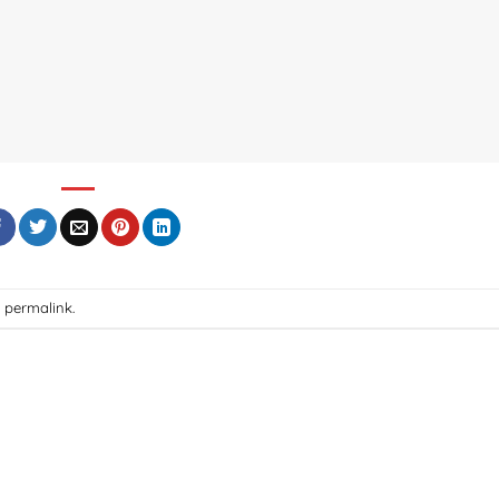
g
permalink
.