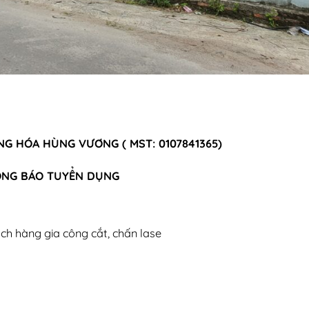
G HÓA HÙNG VƯƠNG ( MST: 0107841365)
NG BÁO TUYỂN DỤNG
ch hàng gia công cắt, chấn lase