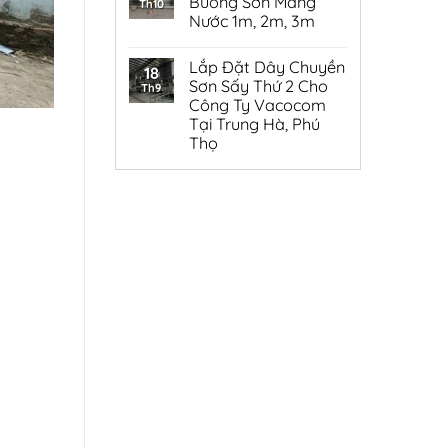
Buồng Sơn Màng
Th10
Nước 1m, 2m, 3m
Lắp Đặt Dây Chuyền
18
Sơn Sấy Thứ 2 Cho
Th9
Công Ty Vacocom
Tại Trung Hà, Phú
Thọ