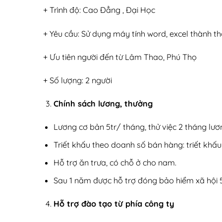
+ Trình độ: Cao Đẳng , Đại Học
+ Yêu cầu: Sử dụng máy tính word, excel thành t
+ Ưu tiên người đến từ Lâm Thao, Phú Thọ
+ Số lượng: 2 người
Chính sách lương, thưởng
Lương cơ bản 5tr/ tháng, thử việc 2 tháng lư
Triết khấu theo doanh số bán hàng: triết khấ
Hỗ trợ ăn trưa, có chỗ ở cho nam.
Sau 1 năm được hỗ trợ đóng bảo hiểm xã hội
Hỗ trợ đào tạo từ phía công ty