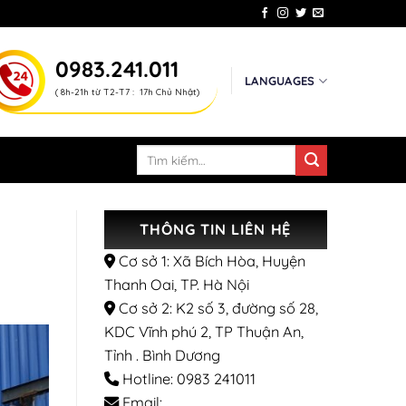
0983.241.011
LANGUAGES
( 8h-21h từ T2-T7 : 17h Chủ Nhật)
Tìm
kiếm:
THÔNG TIN LIÊN HỆ
Cơ sở 1: Xã Bích Hòa, Huyện
Thanh Oai, TP. Hà Nội
Cơ sở 2: K2 số 3, đường số 28,
KDC Vĩnh phú 2, TP Thuận An,
Tỉnh . Bình Dương
Hotline: 0983 241011
Email: