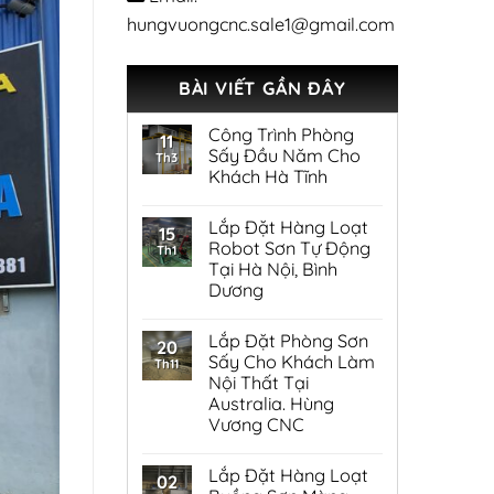
hungvuongcnc.sale1@gmail.com
BÀI VIẾT GẦN ĐÂY
Công Trình Phòng
11
Sấy Đầu Năm Cho
Th3
Khách Hà Tĩnh
Lắp Đặt Hàng Loạt
15
Robot Sơn Tự Động
Th1
Tại Hà Nội, Bình
Dương
Lắp Đặt Phòng Sơn
20
Sấy Cho Khách Làm
Th11
Nội Thất Tại
Australia. Hùng
Vương CNC
Lắp Đặt Hàng Loạt
02