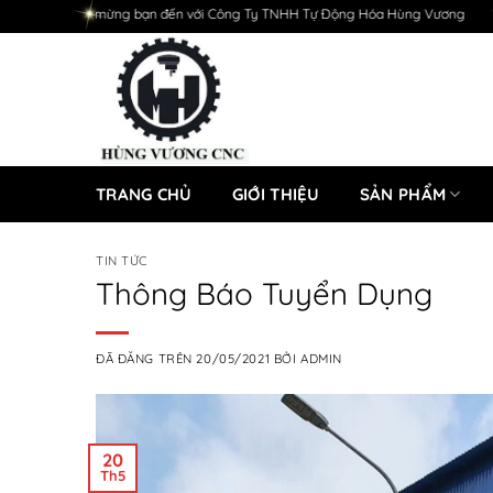
Chuyển
 mừng bạn đến với Công Ty TNHH Tự Động Hóa Hùng Vương
đến
nội
dung
TRANG CHỦ
GIỚI THIỆU
SẢN PHẨM
TIN TỨC
Thông Báo Tuyển Dụng
ĐÃ ĐĂNG TRÊN
20/05/2021
BỞI
ADMIN
20
Th5