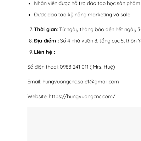
Nhân viên được hỗ trợ đào tạo học sản phẩm 
Được đào tạo kỹ năng marketing và sale
Thời gian
: Từ ngày thông báo đến hết ngày 
Địa điểm :
Số 4 nhà vườn 8, tổng cục 5, thôn Y
Liên hệ :
Số điện thoại: 0983 241 011 ( Mrs. Huệ)
Email:
hungvuongcnc.sale1@gmail.com
Website:
https://hungvuongcnc.com/