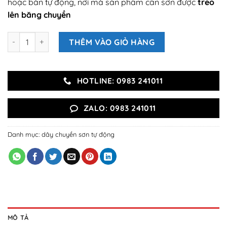
hoặc bán tự động, nơi mà sản phẩm cần sơn được
treo
lên băng chuyền
DÂY CHUYỀN SƠN TREO số lượng
THÊM VÀO GIỎ HÀNG
HOTLINE: 0983 241011
ZALO: 0983 241011
Danh mục:
dây chuyền sơn tự động
MÔ TẢ