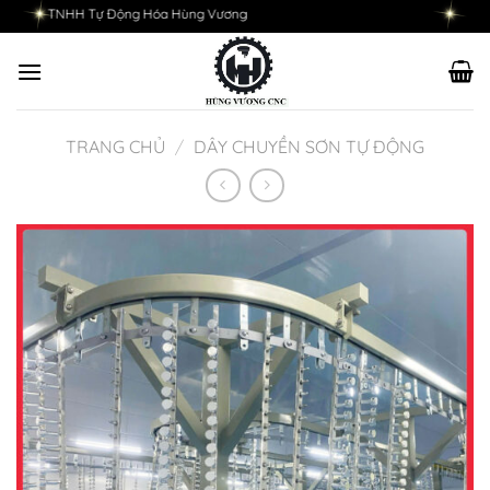
Chuyển
 TNHH Tự Động Hóa Hùng Vương
đến
nội
dung
TRANG CHỦ
/
DÂY CHUYỀN SƠN TỰ ĐỘNG