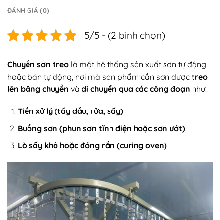
ĐÁNH GIÁ (0)
5/5 - (2 bình chọn)
Chuyền sơn treo
là một hệ thống sản xuất sơn tự động
hoặc bán tự động, nơi mà sản phẩm cần sơn được
treo
lên băng chuyền
và
di chuyển qua các công đoạn
như:
Tiền xử lý (tẩy dầu, rửa, sấy)
Buồng sơn (phun sơn tĩnh điện hoặc sơn ướt)
Lò sấy khô hoặc đóng rắn (curing oven)