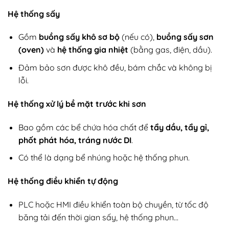
Hệ thống sấy
Gồm
buồng sấy khô sơ bộ
(nếu có),
buồng sấy sơn
(oven)
và
hệ thống gia nhiệt
(bằng gas, điện, dầu).
Đảm bảo sơn được khô đều, bám chắc và không bị
lỗi.
Hệ thống xử lý bề mặt trước khi sơn
Bao gồm các bể chứa hóa chất để
tẩy dầu, tẩy gỉ,
phốt phát hóa, tráng nước DI
.
Có thể là dạng bể nhúng hoặc hệ thống phun.
Hệ thống điều khiển tự động
PLC hoặc HMI điều khiển toàn bộ chuyền, từ tốc độ
băng tải đến thời gian sấy, hệ thống phun…