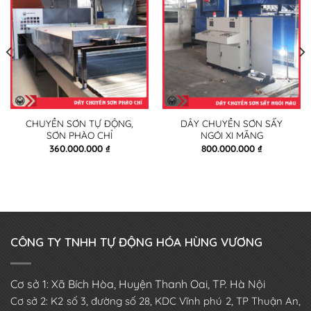
CHUYỀN SƠN TỰ ĐỘNG,
DÂY CHUYỀN SƠN SẤY
SƠN PHÀO CHỈ
NGÓI XI MĂNG
360.000.000
₫
800.000.000
₫
CÔNG TY TNHH TỰ ĐỘNG HÓA HÙNG VƯƠNG
Cơ sở 1: Xã Bích Hòa, Huyện Thanh Oai, TP. Hà Nội
Cơ sở 2: K2 số 3, đường số 28, KDC Vĩnh phú 2, TP Thuận An,